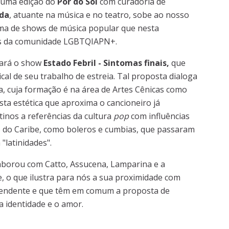
 uma edição do
Pôr do Sol
com curadoria de
da
, atuante na música e no teatro, sobe ao nosso
a de shows de música popular que nesta
as da comunidade LGBTQIAPN+.
tará o show
Estado Febril - Sintomas finais,
que
al de seu trabalho de estreia. Tal proposta dialoga
na, cuja formação é na área de Artes Cênicas como
ta estética que aproxima o cancioneiro já
nos a referências da cultura
pop
com influências
 do Caribe, como boleros e cumbias, que passaram
latinidades".
aborou com Catto, Assucena, Lamparina e a
, o que ilustra para nós a sua proximidade com
ependente e que têm em comum a proposta de
a identidade e o amor.