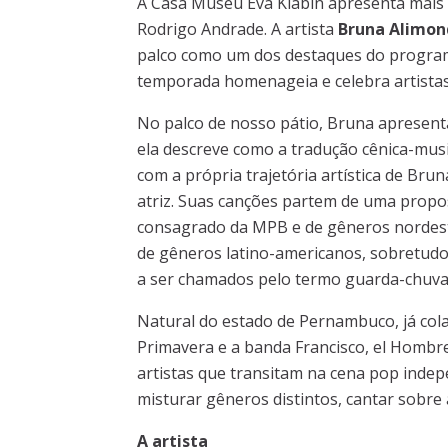
A Casa Museu Eva Klabin apresenta mais
Rodrigo Andrade. A artista
Bruna Alimon
palco como um dos destaques do program
temporada homenageia e celebra artist
No palco de nosso pátio, Bruna apresen
ela descreve como a tradução cênica-music
com a própria trajetória artística de Bru
atriz. Suas canções partem de uma propos
consagrado da MPB e de gêneros nordesti
de gêneros latino-americanos, sobretudo
a ser chamados pelo termo guarda-chuva "
Natural do estado de Pernambuco, já col
Primavera e a banda Francisco, el Hombre
artistas que transitam na cena pop ind
misturar gêneros distintos, cantar sobre 
A artista