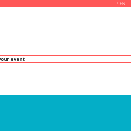
PT
EN
your event