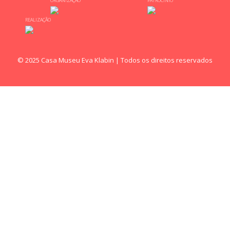
ORGANIZAÇÃO
PATROCÍNIO
REALIZAÇÃO
© 2025 Casa Museu Eva Klabin | Todos os direitos reservados