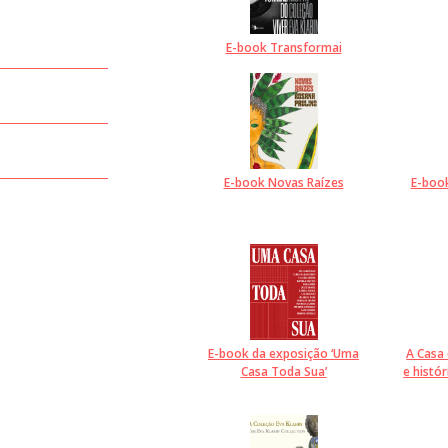
E-book Transformai
E-book Novas Raízes
E-book
E-book da exposição ‘Uma
A Casa 
Casa Toda Sua’
e histór