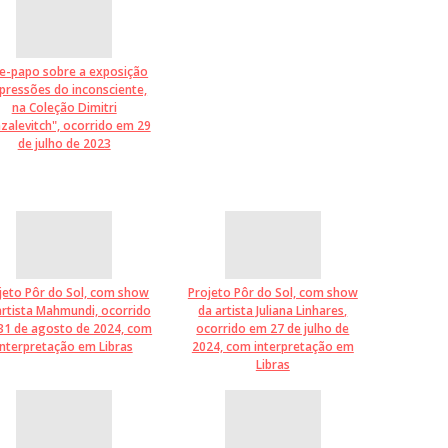
e-papo sobre a exposição
pressões do inconsciente,
na Coleção Dimitri
zalevitch", ocorrido em 29
de julho de 2023
jeto Pôr do Sol, com show
Projeto Pôr do Sol, com show
artista Mahmundi, ocorrido
da artista Juliana Linhares,
31 de agosto de 2024, com
ocorrido em 27 de julho de
interpretação em Libras
2024, com interpretação em
Libras