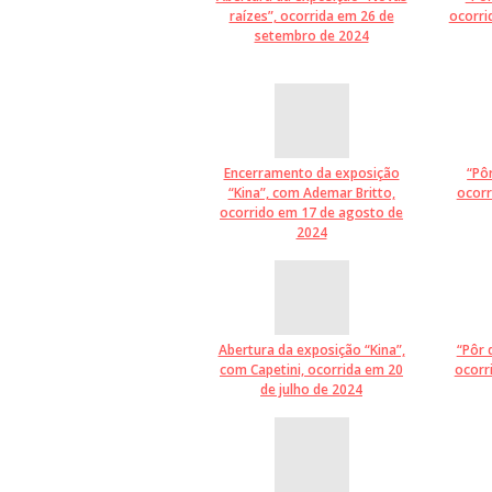
raízes”, ocorrida em 26 de
ocorri
setembro de 2024
Encerramento da exposição
“Pôr
“Kina”, com Ademar Britto,
ocorr
ocorrido em 17 de agosto de
2024
Abertura da exposição “Kina”,
“Pôr 
com Capetini, ocorrida em 20
ocorr
de julho de 2024