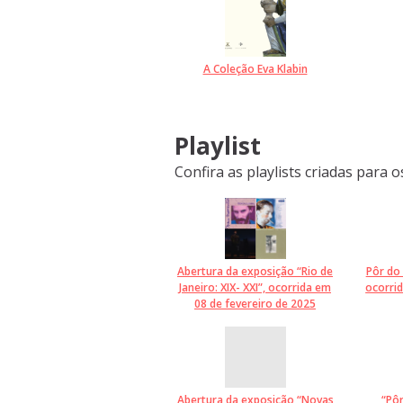
A Coleção Eva Klabin
Playlist
Confira as playlists criadas para
Abertura da exposição “Rio de
Pôr do 
Janeiro: XIX- XXI”, ocorrida em
ocorri
08 de fevereiro de 2025
Abertura da exposição “Novas
“Pôr