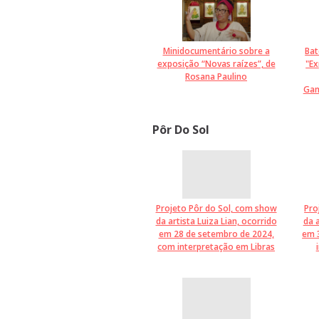
Minidocumentário sobre a
Bat
exposição “Novas raízes”, de
"Ex
Rosana Paulino
Gan
Pôr Do Sol
Projeto Pôr do Sol, com show
Pro
da artista Luiza Lian, ocorrido
da 
em 28 de setembro de 2024,
em 
com interpretação em Libras