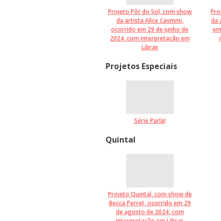
Projeto Pôr do Sol, com show
Pro
da artista Alice Caymmi,
da 
ocorrido em 29 de junho de
em
2024, com interpretação em
Libras
Projetos Especiais
Série Parla!
Quintal
Projeto Quintal, com show de
Becca Perret, ocorrido em 29
de agosto de 2024, com
interpretação em Libras